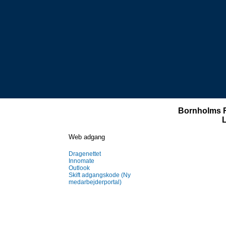
Bornholms
Web adgang
Dragenettet
Innomate
Outlook
Skift adgangskode (Ny
medarbejderportal)